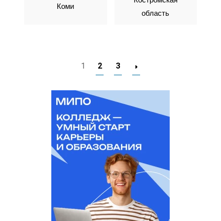
Коми
область
1
2
3